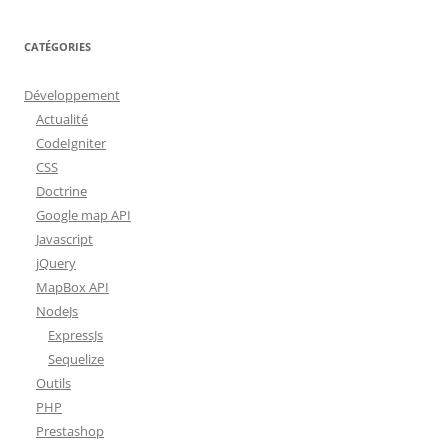
CATÉGORIES
Développement
Actualité
CodeIgniter
CSS
Doctrine
Google map API
Javascript
jQuery
MapBox API
NodeJs
ExpressJs
Sequelize
Outils
PHP
Prestashop