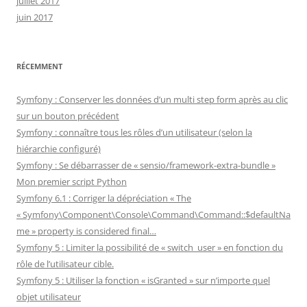
juillet 2017
juin 2017
RÉCEMMENT
Symfony : Conserver les données d’un multi step form après au clic
sur un bouton précédent
Symfony : connaître tous les rôles d’un utilisateur (selon la
hiérarchie configuré)
Symfony : Se débarrasser de « sensio/framework-extra-bundle »
Mon premier script Python
Symfony 6.1 : Corriger la dépréciation « The
« Symfony\Component\Console\Command\Command::$defaultNa
me » property is considered final…
Symfony 5 : Limiter la possibilité de « switch_user » en fonction du
rôle de l’utilisateur cible.
Symfony 5 : Utiliser la fonction « isGranted » sur n’importe quel
objet utilisateur