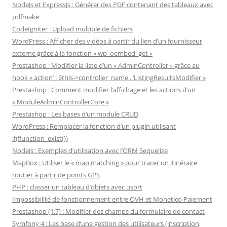
NodeJs et ExpressJs : Générer des PDF contenant des tableaux avec
pdfmake
CodeIgniter : Upload multiple de fichiers
WordPress : Afficher des vidéos à partir du lien d’un fournisseur
externe grâce à la fonction « wp_oembed_get »
Prestashop : Modifier la liste d’un « AdminController » grâce au
hook « action’ . $this->controller_name . ‘ListingResultsModifier »
Prestashop : Comment modifier l’affichage et les actions d’un
« ModuleAdminControllerCore »
Prestashop : Les bases d’un module CRUD
WordPress : Remplacer la fonction d’un plugin utilisant
if(!function_exist())
NodeJs : Exemples d’utilisation avec l’ORM Sequelize
MapBox : Utiliser le « map matching » pour tracer un itinéraire
routier à partir de points GPS
PHP : classer un tableau d’objets avec usort
Impossibilité de fonctionnement entre OVH et Monetico Paiement
Prestashop (1.7) : Modifier des champs du formulaire de contact
Symfony 4 : Les base d’une gestion des utilisateurs (inscription,