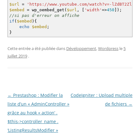
$url
=
'https://www.youtube.com/watch?v=-lZdBT2Zl-A'
$embed
=
wp_oembed_get
(
$url
,
[
'width'
=>
450
]
)
;
//si pas d'erreur on affiche
if
(
$embed
)
{
echo
$embed
;
}
Cette entrée a été publiée dans
Développement
,
Wordpress
le
5
juillet 2019
.
Navigation des articles
←
Prestashop : Modifier la
CodeIgniter : Upload multiple
liste d’un « AdminController »
de fichiers
→
grâce au hook « action’ .
$this->controller_name .
‘ListingResultsModifier »