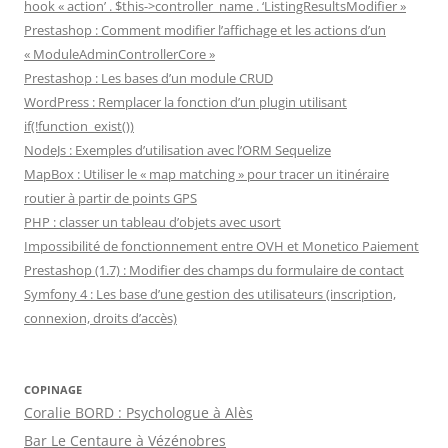
hook « action’ . $this->controller_name . ‘ListingResultsModifier »
Prestashop : Comment modifier l’affichage et les actions d’un
« ModuleAdminControllerCore »
Prestashop : Les bases d’un module CRUD
WordPress : Remplacer la fonction d’un plugin utilisant
if(!function_exist())
NodeJs : Exemples d’utilisation avec l’ORM Sequelize
MapBox : Utiliser le « map matching » pour tracer un itinéraire
routier à partir de points GPS
PHP : classer un tableau d’objets avec usort
Impossibilité de fonctionnement entre OVH et Monetico Paiement
Prestashop (1.7) : Modifier des champs du formulaire de contact
Symfony 4 : Les base d’une gestion des utilisateurs (inscription,
connexion, droits d’accès)
COPINAGE
Coralie BORD : Psychologue à Alès
Bar Le Centaure à Vézénobres