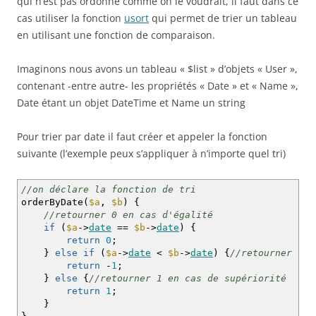
qui n’est pas ordonné comme on le voudrait, il faut dans ce
cas utiliser la fonction
usort
qui permet de trier un tableau
en utilisant une fonction de comparaison.
Imaginons nous avons un tableau « $list » d’objets « User »,
contenant -entre autre- les propriétés « Date » et « Name »,
Date étant un objet DateTime et Name un string
Pour trier par date il faut créer et appeler la fonction
suivante (l’exemple peux s’appliquer à n’importe quel tri)
//on déclare la fonction de tri
orderByDate
(
$a
,
$b
)
{
//retourner 0 en cas d'égalité
if
(
$a
->
date
==
$b
->
date
)
{
return
0
;
}
else
if
(
$a
->
date
<
$b
->
date
)
{
//retourner -1 
return
-
1
;
}
else
{
//retourner 1 en cas de supériorité
return
1
;
}