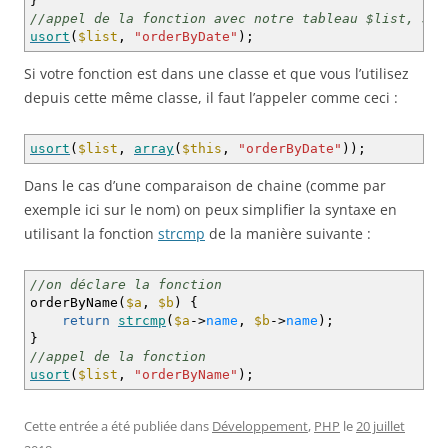
}
//appel de la fonction avec notre tableau $list, $li
usort
(
$list
,
"orderByDate"
)
;
Si votre fonction est dans une classe et que vous l’utilisez
depuis cette même classe, il faut l’appeler comme ceci :
usort
(
$list
,
array
(
$this
,
"orderByDate"
)
)
;
Dans le cas d’une comparaison de chaine (comme par
exemple ici sur le nom) on peux simplifier la syntaxe en
utilisant la fonction
strcmp
de la manière suivante :
//on déclare la fonction
orderByName
(
$a
,
$b
)
{
return
strcmp
(
$a
->
name
,
$b
->
name
)
;
}
//appel de la fonction
usort
(
$list
,
"orderByName"
)
;
Cette entrée a été publiée dans
Développement
,
PHP
le
20 juillet