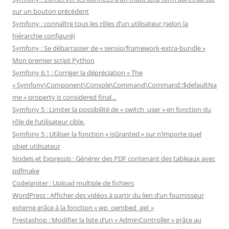
sur un bouton précédent
Symfony : connaître tous les rôles d’un utilisateur (selon la
hiérarchie configuré)
Symfony : Se débarrasser de « sensio/framework-extra-bundle »
Mon premier script Python
Symfony 6.1 : Corriger la dépréciation « The
« Symfony\Component\Console\Command\Command::$defaultNa
me » property is considered final…
Symfony 5 : Limiter la possibilité de « switch_user » en fonction du
rôle de l’utilisateur cible.
Symfony 5 : Utiliser la fonction « isGranted » sur n’importe quel
objet utilisateur
NodeJs et ExpressJs : Générer des PDF contenant des tableaux avec
pdfmake
CodeIgniter : Upload multiple de fichiers
WordPress : Afficher des vidéos à partir du lien d’un fournisseur
externe grâce à la fonction « wp_oembed_get »
Prestashop : Modifier la liste d’un « AdminController » grâce au