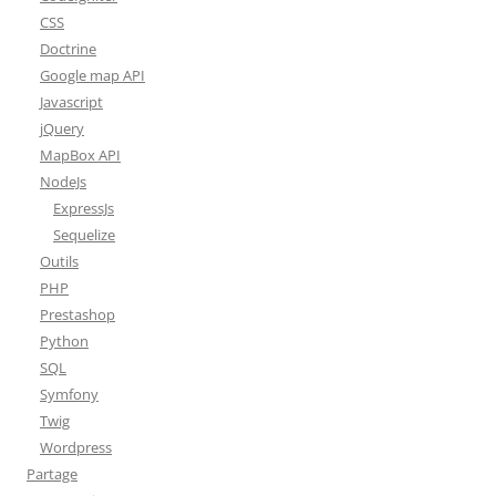
CSS
Doctrine
Google map API
Javascript
jQuery
MapBox API
NodeJs
ExpressJs
Sequelize
Outils
PHP
Prestashop
Python
SQL
Symfony
Twig
Wordpress
Partage