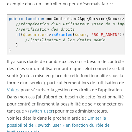
exemple dans un controller on peux désormais faire :
public
function
monController
(
App\Service\Securizer
//récupération d'un utilisateur $user de n'import
//verification des droits
if
(
$securizer
->
isGranted
(
$user
,
'ROLE_ADMIN'
)
)
{
//l'utilisateur à les droits admin
}
}
Il y’a sans doute de nombreux cas ou ce besoin de contrôle
des rôles sur un utilisateur autre que celui connecté se fait
sentir (d’où la mise en place de cette fonctionnalité sous la
forme d’un service), particulièrement lors de l’utilisation de
Voters
pour sécuriser la gestion des droits de l’application.
Dans mon cas j’ai d’abord eu besoin de cette fonctionnalité
pour contrôler finement la possibilité de se « connecter en
tant que » (
switch_user
) pour mes administrateurs.
Voir les détails dans le prochain article :
Limiter la
possibilité de « switch_user » en fonction du rôle de