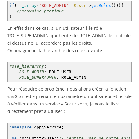
if
(
in_array
(
'ROLE_ADMIN'
,
$user
->
getRoles
(
)
)
)
{
//mauvaise pratique
}
En effet dans ce cas, si un utilisateur à le rôle
‘ROLE_SUPERADMIN’ qui hérite de ‘ROLE_ADMIN’ le contrôle
ci dessus ne lui accordera pas les droits.
On imagine ici la hiérarchie des rôle suivante :
role_hierarchy
:
ROLE_ADMIN
:
ROLE_USER
ROLE_SUPERADMIN
:
ROLE_ADMIN
Pour résoudre ce problème, nous allons créer la fonction
« isGranted » prenant en paramètre un utilisateur et le rôle
à vérifier dans un service « Securizer », je vous le livre
directement prêt à utiliser :
namespace
App\Service
;
use
App\Entity\User
;
//l'entité user de notre aplicat