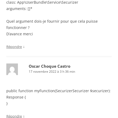
class: App\UserBundle\Service\Securizer
arguments: []*
Quel argument dois-je fournir pour que cela puisse
fonctionner ?
D’avance merci
↓
Répondre
Oscar Choque Castro
17 novembre 2022 à 3 h 36 min
public function myFunction(SecurizerSecurizer $securizer):
Response {
}
↓
Répondre