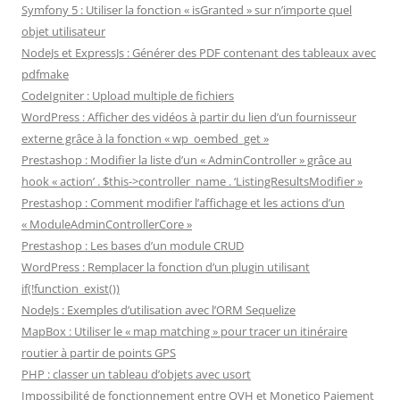
Symfony 5 : Utiliser la fonction « isGranted » sur n’importe quel
objet utilisateur
NodeJs et ExpressJs : Générer des PDF contenant des tableaux avec
pdfmake
CodeIgniter : Upload multiple de fichiers
WordPress : Afficher des vidéos à partir du lien d’un fournisseur
externe grâce à la fonction « wp_oembed_get »
Prestashop : Modifier la liste d’un « AdminController » grâce au
hook « action’ . $this->controller_name . ‘ListingResultsModifier »
Prestashop : Comment modifier l’affichage et les actions d’un
« ModuleAdminControllerCore »
Prestashop : Les bases d’un module CRUD
WordPress : Remplacer la fonction d’un plugin utilisant
if(!function_exist())
NodeJs : Exemples d’utilisation avec l’ORM Sequelize
MapBox : Utiliser le « map matching » pour tracer un itinéraire
routier à partir de points GPS
PHP : classer un tableau d’objets avec usort
Impossibilité de fonctionnement entre OVH et Monetico Paiement