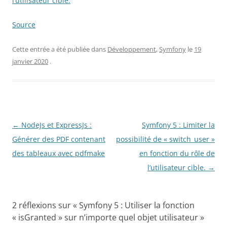
l’utilisateur cible.
Source
Cette entrée a été publiée dans
Développement
,
Symfony
le
19
janvier 2020
.
Navigation des articles
←
NodeJs et ExpressJs :
Symfony 5 : Limiter la
Générer des PDF contenant
possibilité de « switch_user »
des tableaux avec pdfmake
en fonction du rôle de
l’utilisateur cible.
→
2 réflexions sur «
Symfony 5 : Utiliser la fonction
« isGranted » sur n’importe quel objet utilisateur
»