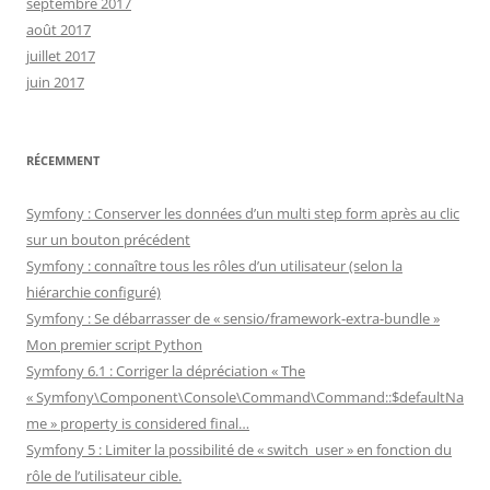
septembre 2017
août 2017
juillet 2017
juin 2017
RÉCEMMENT
Symfony : Conserver les données d’un multi step form après au clic
sur un bouton précédent
Symfony : connaître tous les rôles d’un utilisateur (selon la
hiérarchie configuré)
Symfony : Se débarrasser de « sensio/framework-extra-bundle »
Mon premier script Python
Symfony 6.1 : Corriger la dépréciation « The
« Symfony\Component\Console\Command\Command::$defaultNa
me » property is considered final…
Symfony 5 : Limiter la possibilité de « switch_user » en fonction du
rôle de l’utilisateur cible.