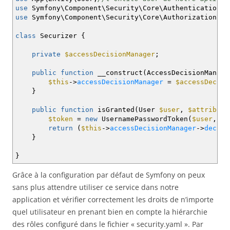
use
Symfony\Component\Security\Core\Authentication\T
use
Symfony\Component\Security\Core\Authorization\Ac
class
Securizer
{
private
$accessDecisionManager
;
public
function
__construct
(
AccessDecisionManag
$this
->
accessDecisionManager
=
$accessDecisi
}
public
function
isGranted
(
User
$user
,
$attribute
$token
=
new
UsernamePasswordToken
(
$user
,
'n
return
(
$this
->
accessDecisionManager
->
decide
}
}
Grâce à la configuration par défaut de Symfony on peux
sans plus attendre utiliser ce service dans notre
application et vérifier correctement les droits de n’importe
quel utilisateur en prenant bien en compte la hiérarchie
des rôles configuré dans le fichier « security.yaml ». Par