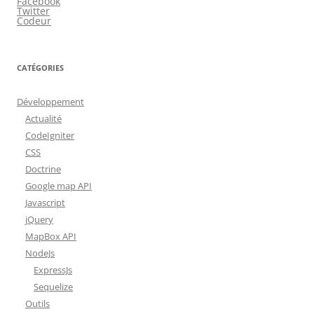
Facebook
Twitter
Codeur
CATÉGORIES
Développement
Actualité
CodeIgniter
CSS
Doctrine
Google map API
Javascript
jQuery
MapBox API
NodeJs
ExpressJs
Sequelize
Outils