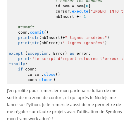
#insérer les données
id_nom
=
nom
[
0
]
cursor.
execute
(
"INSERT INTO taxo
nbInsert +
=
1
#commit
conn.
commit
(
)
print
(
str
(
nbInsert
)
+
" lignes insérées"
)
print
(
str
(
nbError
)
+
" lignes ignorées"
)
except
(
Exception
,
Error
)
as
error:
print
(
"Le script d'import retourne l'erreur : "
,
finally
:
if
conn:
cursor.
close
(
)
conn.
close
(
)
J’en profite pour remercier mon partenaire Iulian de me
sortir de ma zone de confort, et qui après le NodeJs me
lance sur Python. Je le remercie aussi de me permettre de
me régaler sur d’autre projets avec l’utilisation de Symfony
mon framework adoré !