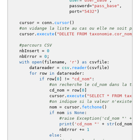
user
=
"user_base"
,
password
=
"pass_base"
,
port
=
"5432"
)
cursor
=
conn.
cursor
(
)
#on vidange la liste au cas ou elle ne soit pas 
cursor.
execute
(
"DELETE FROM taxonomie.cor_nom_li
#parcours CSV
nbInsert
=
0
nbError
=
0
;
with
open
(
filename
,
'r'
)
as
csvfile:
datareader
=
csv
.
reader
(
csvfile
)
for
row
in
datareader:
if
row
[
0
]
!=
"cd_nom"
:
#on recherche le cd_nom dans la tabl
cd_nom
=
row
[
0
]
cursor.
execute
(
"SELECT * FROM taxono
#on indique si la valeur n'existe pa
nom
=
cursor.
fetchone
(
)
if
nom
is
None
:
#raise Exception('cd_nom "' + st
print
(
'cd_nom "'
+
str
(
cd_nom
)
nbError +
=
1
else
: