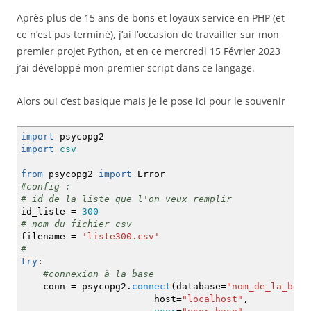
Après plus de 15 ans de bons et loyaux service en PHP (et
ce n’est pas terminé), j’ai l’occasion de travailler sur mon
premier projet Python, et en ce mercredi 15 Février 2023
j’ai développé mon premier script dans ce langage.
Alors oui c’est basique mais je le pose ici pour le souvenir
import
psycopg2
import
csv
from
psycopg2
import
Error
#config :
# id de la liste que l'on veux remplir
id_liste
=
300
# nom du fichier csv
filename
=
'liste300.csv'
#
try
:
#connexion à la base
conn
=
psycopg2.
connect
(
database
=
"nom_de_la_base
host
=
"localhost"
,