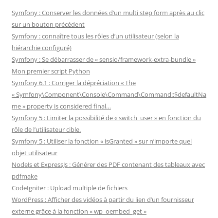
Symfony : Conserver les données d’un multi step form après au clic
sur un bouton précédent
Symfony : connaître tous les rôles d’un utilisateur (selon la
hiérarchie configuré)
Symfony : Se débarrasser de « sensio/framework-extra-bundle »
Mon premier script Python
Symfony 6.1 : Corriger la dépréciation « The
« Symfony\Component\Console\Command\Command::$defaultNa
me » property is considered final…
Symfony 5 : Limiter la possibilité de « switch_user » en fonction du
rôle de l’utilisateur cible.
Symfony 5 : Utiliser la fonction « isGranted » sur n’importe quel
objet utilisateur
NodeJs et ExpressJs : Générer des PDF contenant des tableaux avec
pdfmake
CodeIgniter : Upload multiple de fichiers
WordPress : Afficher des vidéos à partir du lien d’un fournisseur
externe grâce à la fonction « wp_oembed_get »