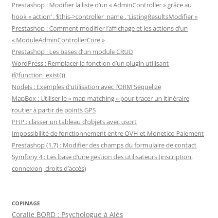
Prestashop : Modifier la liste d’un « AdminController » grâce au
hook « action’ . $this->controller_name . ‘ListingResultsModifier »
Prestashop : Comment modifier l’affichage et les actions d’un
« ModuleAdminControllerCore »
Prestashop : Les bases d’un module CRUD
WordPress : Remplacer la fonction d’un plugin utilisant
if(!function_exist())
NodeJs : Exemples d’utilisation avec l’ORM Sequelize
MapBox : Utiliser le « map matching » pour tracer un itinéraire
routier à partir de points GPS
PHP : classer un tableau d’objets avec usort
Impossibilité de fonctionnement entre OVH et Monetico Paiement
Prestashop (1.7) : Modifier des champs du formulaire de contact
Symfony 4 : Les base d’une gestion des utilisateurs (inscription,
connexion, droits d’accès)
COPINAGE
Coralie BORD : Psychologue à Alès