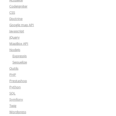
Actualité
CodeIgniter
CSS
Doctrine
Google map API
Javascript
jQuery
MapBox API
NodeJs
ExpressJs
Sequelize
Outils
PHP
Prestashop
Python
SQL
Symfony
Twig
Wordpress