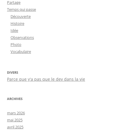
Partage
Temps qui passe
Découverte
Histoire
Idée
Observations
Photo
Vocabulaire
DIVERS
Parce que y'a pas que le dev dans la vie
ARCHIVES
mars 2026
mai 2025
avril 2025