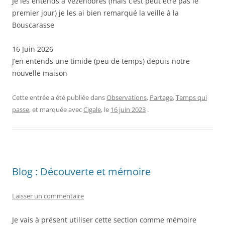
Je les entends à Vézénobres (mais c’est peut etre pas le
premier jour) je les ai bien remarqué la veille à la
Bouscarasse
16 Juin 2026
J’en entends une timide (peu de temps) depuis notre
nouvelle maison
Cette entrée a été publiée dans
Observations
,
Partage
,
Temps qui
passe
, et marquée avec
Cigale
, le
16 juin 2023
.
Blog : Découverte et mémoire
Laisser un commentaire
Je vais à présent utiliser cette section comme mémoire