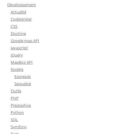
Développement
Actualité
CodeIgniter
CSS
Doctrine
Google map API
Javascript
jQuery
MapBox API
NodeJs
ExpressJs
Sequelize
Outils
PHP
Prestashop
Python
SQL
Symfony