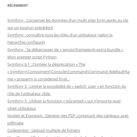
RÉCEMMENT
Symfony : Conserver les données d’un multi step form après au clic
sur un bouton précédent
Symfony : connaître tous les rôles d’un utilisateur (selon la
hiérarchie configuré)
Symfony : Se débarrasser de « sensio/framework-extra-bundle »
Mon premier script Python
Symfony 6.1 : Corriger la dépréciation « The
« Symfony\Component\Console\Command\Command::$defaultNa
me » property is considered final…
Symfony 5 : Limiter la possibilité de « switch_user » en fonction du
rôle de l’utilisateur cible.
Symfony 5 : Utiliser la fonction « isGranted » sur n’importe quel
objet utilisateur
NodeJs et ExpressJs : Générer des PDF contenant des tableaux avec
pdfmake
CodeIgniter : Upload multiple de fichiers