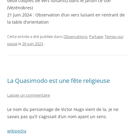
deux couples de vers luisants) dans le jardin ce soir
(Vézénobres)
21 Juin 2024 : Observation d’un vers luisant en rentrant de
la table d’orientation
Cette entrée a été publiée dans
Observations
,
Partage
,
Temps qui
passe
le
26 juin 2023
.
La Quasimodo est une fête religieuse
Laisser un commentaire
Le nom du personnage de Victor Hugo vient de la, je ne
savais pas qu’il s’agissait d’un nom ayant un sens.
wikipedia