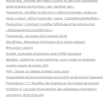
WordPress : Afficher des vidéos à partir du lien d’un fournisseur
externe grâce à la fonction « wp_oembed_get »
Prestashop : Modifier la liste d’un « AdminController » grâce au
hook « action’ . $this->controller_name . ‘ListingResultsModifier »
Prestashop : Comment modifier l’affichage et les actions d’un
« ModuleAdminControllerCore »
Prestashop : Les bases d’un module CRUD
WordPress : Remplacer la fonction d’un plugin utilisant
if(!function_exist())
NodeJs : Exemples d’utilisation avec l’ORM Sequelize
MapBox : Utiliser le « map matching » pour tracer un itinéraire
routier à partir de points GPS
PHP : classer un tableau d’objets avec usort
Impossibilité de fonctionnement entre OVH et Monetico Paiement
Prestashop (1.7) : Modifier des champs du formulaire de contact
Symfony 4 : Les base d’une gestion des utilisateurs (inscription,
connexion, droits d’accès)