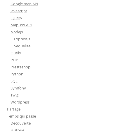
Google map API
Javascript
jQuery
MapBox API
NodeJs
ExpressJs
Sequelize
Outils
PHP
Prestashop
Python
SQL
Symfony
Twig
Wordpress
Partage
Temps qui passe
Découverte
Histoire