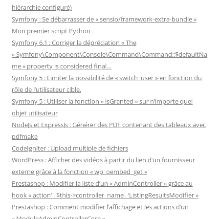
hiérarchie configuré)
Symfony : Se débarrasser de « sensio/framework-extra-bundle »
Mon premier script Python
Symfony 6.1 : Corriger la dépréciation « The
« Symfony\Component\Console\Command\Command::$defaultNa
me » property is considered final…
Symfony 5 : Limiter la possibilité de « switch_user » en fonction du
rôle de l’utilisateur cible.
Symfony 5 : Utiliser la fonction « isGranted » sur n’importe quel
objet utilisateur
NodeJs et ExpressJs : Générer des PDF contenant des tableaux avec
pdfmake
CodeIgniter : Upload multiple de fichiers
WordPress : Afficher des vidéos à partir du lien d’un fournisseur
externe grâce à la fonction « wp_oembed_get »
Prestashop : Modifier la liste d’un « AdminController » grâce au
hook « action’ . $this->controller_name . ‘ListingResultsModifier »
Prestashop : Comment modifier l’affichage et les actions d’un
« ModuleAdminControllerCore »