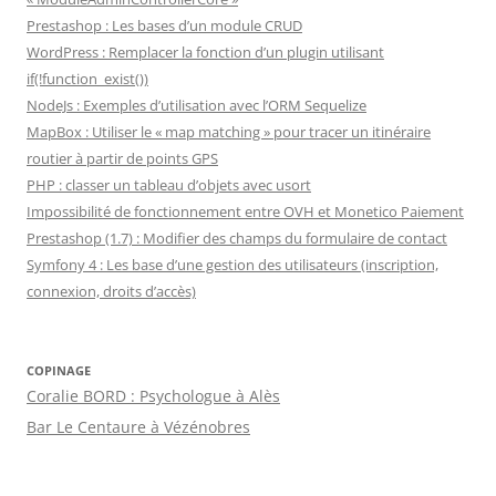
Prestashop : Les bases d’un module CRUD
WordPress : Remplacer la fonction d’un plugin utilisant
if(!function_exist())
NodeJs : Exemples d’utilisation avec l’ORM Sequelize
MapBox : Utiliser le « map matching » pour tracer un itinéraire
routier à partir de points GPS
PHP : classer un tableau d’objets avec usort
Impossibilité de fonctionnement entre OVH et Monetico Paiement
Prestashop (1.7) : Modifier des champs du formulaire de contact
Symfony 4 : Les base d’une gestion des utilisateurs (inscription,
connexion, droits d’accès)
COPINAGE
Coralie BORD : Psychologue à Alès
Bar Le Centaure à Vézénobres